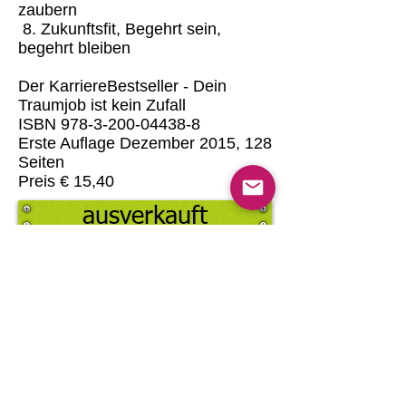
zaubern
8. Zukunftsfit, Begehrt sein,
begehrt bleiben
Der KarriereBestseller - Dein
Traumjob ist kein Zufall
ISBN
978-3-200-04438-8
Erste Auflage Dezember 2015, 128
Seiten
Preis € 15,40
ausverkauft
Stimmen zum Buch:
"Liebe Frau Pfob, ich habe den
Karrierebestseller mit großem Interesse
und ebenso großem Vergnügen
gelesen. Gut und übersichtlich gegliedert
für rasche Information und enorm
unterhaltsam und phantasievoll gestaltet.
Ich bin schon neugierig auf das nächste